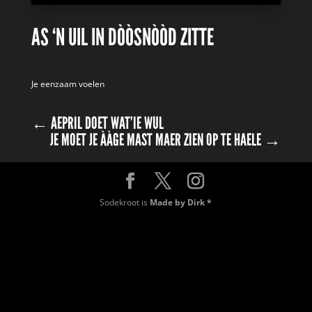
AS ‘N UIL IN DÒÒSNÒÒD ZITTE
Je eenzaam voelen
←
AEPRIL DOET WAT’IE WUL
JE MOET JE ÀÀGE MAST MAER ZIEN OP TE HAELE
→
Sodekroot is
Made by Dirk *