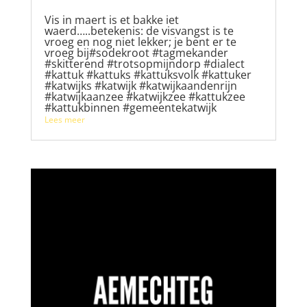
Vis in maert is et bakke iet
waerd…..betekenis: de visvangst is te
vroeg en nog niet lekker; je bent er te
vroeg bij#sodekroot #tagmekander
#skitterend #trotsopmijndorp #dialect
#kattuk #kattuks #kattuksvolk #kattuker
#katwijks #katwijk #katwijkaandenrijn
#katwijkaanzee #katwijkzee #kattukzee
#kattukbinnen #gemeentekatwijk
Lees meer