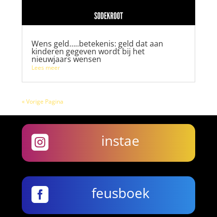
Wens geld…..betekenis: geld dat aan
kinderen gegeven wordt bij het
nieuwjaars wensen
Lees meer
« Vorige Pagina
instae

feusboek
