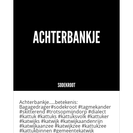
Achterbankje…..betekenis:
Bagagedrager#sodekroot #tagmekander
#skitterend #trotsopmijndorp #dialect
#kattuk #kattuks #kattuksvolk #kattuker
#katwijks #katwijk #katwijkaandenrijn
#katwijkaanzee #katwijkzee #kattukzee
#kattukbinnen #gemeentekatwijk