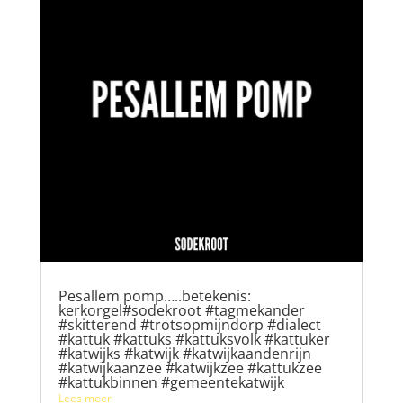
Pesallem pomp…..betekenis:
kerkorgel#sodekroot #tagmekander
#skitterend #trotsopmijndorp #dialect
#kattuk #kattuks #kattuksvolk #kattuker
#katwijks #katwijk #katwijkaandenrijn
#katwijkaanzee #katwijkzee #kattukzee
#kattukbinnen #gemeentekatwijk
Lees meer