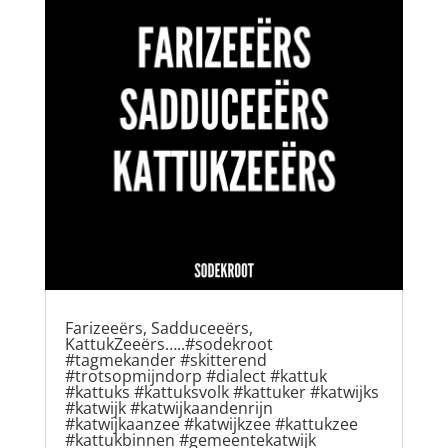
Farizeeërs, Sadduceeërs,
KattukZeeërs…..#sodekroot
#tagmekander #skitterend
#trotsopmijndorp #dialect #kattuk
#kattuks #kattuksvolk #kattuker #katwijks
#katwijk #katwijkaandenrijn
#katwijkaanzee #katwijkzee #kattukzee
#kattukbinnen #gemeentekatwijk