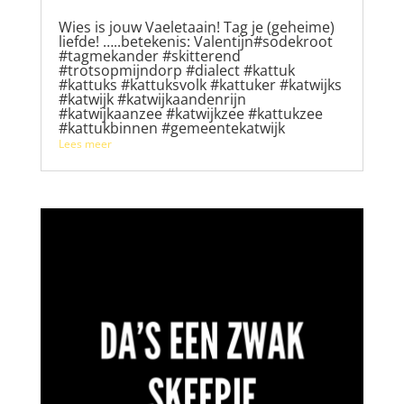
Wies is jouw Vaeletaain! Tag je (geheime)
liefde! …..betekenis: Valentijn#sodekroot
#tagmekander #skitterend
#trotsopmijndorp #dialect #kattuk
#kattuks #kattuksvolk #kattuker #katwijks
#katwijk #katwijkaandenrijn
#katwijkaanzee #katwijkzee #kattukzee
#kattukbinnen #gemeentekatwijk
Lees meer