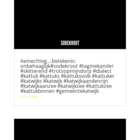
Aemechteg….betekenis:
onbehaaglijk#sodekroot #tagmekander
#skitterend #trotsopmijndorp #dialect
#kattuk #kattuks #kattuksvolk #kattuker
#katwijks #katwijk #katwijkaandenrijn
#katwijkaanzee #katwijkzee #kattukzee
#kattukbinnen #gemeentekatwijk
Lees meer