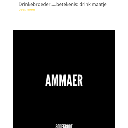
Drinkebroeder…..betekenis: drink maatje
Lees meer