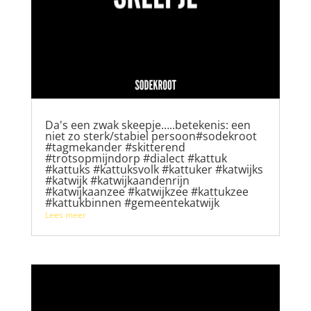
Da's een zwak skeepje…..betekenis: een
niet zo sterk/stabiel persoon#sodekroot
#tagmekander #skitterend
#trotsopmijndorp #dialect #kattuk
#kattuks #kattuksvolk #kattuker #katwijks
#katwijk #katwijkaandenrijn
#katwijkaanzee #katwijkzee #kattukzee
#kattukbinnen #gemeentekatwijk
Lees meer