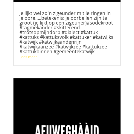
Je lijkt wel zo'n zigeunder mit'ie ringen in
je oore…..betekenis: je oorbellen zijn te
groot (je lijkt op een zigeuner)#sodekroot
#tagmekander #skitterend
#trotsopmijndorp #dialect #kattuk
#kattuks #kattuksvolk #kattuker #katwijks
#katwijk #katwijkaandenrijn
#katwijkaanzee #katwijkzee #kattukzee
#kattukbinnen #gemeentekatwijk
Lees meer