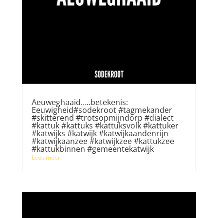
Aeuweghaaid…..betekenis:
Eeuwigheid#sodekroot #tagmekander
#skitterend #trotsopmijndorp #dialect
#kattuk #kattuks #kattuksvolk #kattuker
#katwijks #katwijk #katwijkaandenrijn
#katwijkaanzee #katwijkzee #kattukzee
#kattukbinnen #gemeentekatwijk
Lees meer