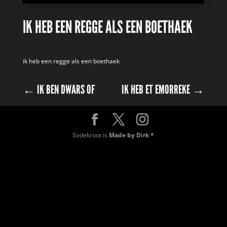
IK HEB EEN REGGE ALS EEN BOETHAEK
ik heb een regge als een boethaek
←
IK BEN DWARS OF
IK HEB ET EMORREKE
→
Sodekroot is
Made by Dirk *