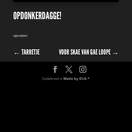
OPDONKERDAGGE!
oprotten
←
TARRETJE
VOOR SKAE VAN GAE LOOPE
→
Sodekroot is
Made by Dirk *