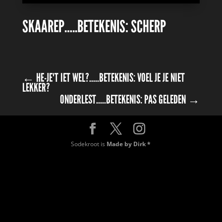
SKAAREP…..BETEKENIS: SCHERP
←
HE-JE'T IET WEL?.....BETEKENIS: VOEL JE JE NIET
LEKKER?
ONDERLEST.....BETEKENIS: PAS GELEDEN
→
Sodekroot is
Made by Dirk *