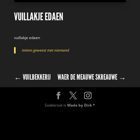
VUILLAKJE EDAEN
vuillakje edaen
intiem geweest met niemand
←
VUILBEKKERIJ
WAER DE MEAUWE SKREAUWE
→
Sodekroot is
Made by Dirk *