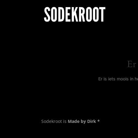
Er
Er is iets moois in
Sodekroot is
Made by Dirk *