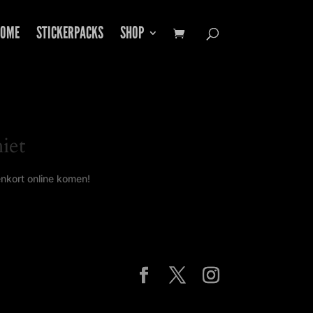
OME
STICKERPACKS
SHOP
iet
enkort online komen!