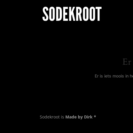
Er
Er is iets moois in
Sodekroot is
Made by Dirk *