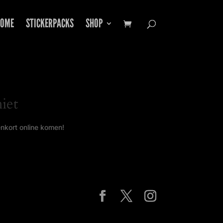
OME
STICKERPACKS
SHOP
iet
enkort online komen!