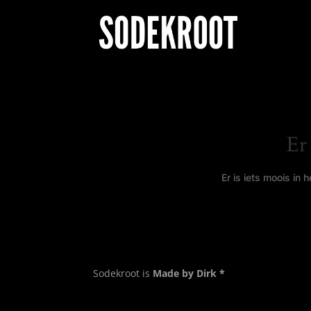
Er
Er is iets moois in
Sodekroot is
Made by Dirk *