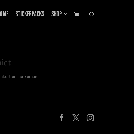
OME
STICKERPACKS
SHOP
iet
enkort online komen!