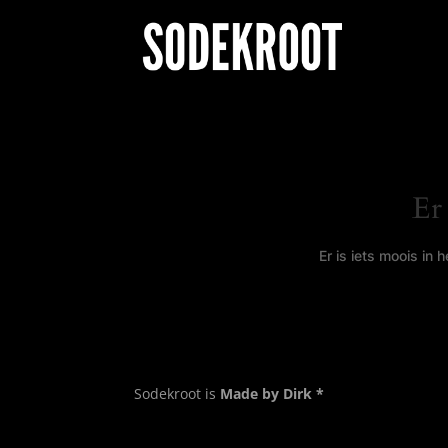
Er
Er is iets moois in
Sodekroot is
Made by Dirk *