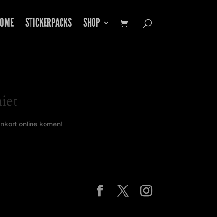
OME
STICKERPACKS
SHOP
iet
enkort online komen!